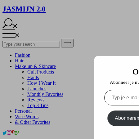
JASMIJN 2.0
Fashion
Hair
Make-up & Skincare
O
Cult Products
Hauls
Abonneer je nu 
How I Wear It
Launches
Typ
Monthly Favorites
je
Reviews
e-
Top 3 Tips
mail...
Personal
Wise Words
Abonnere
& Other Favorites