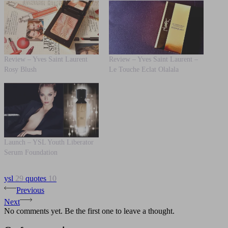
Review – Yves Saint Laurent
Review – Yves Saint Laurent –
Rosy Blush
Le Touche Eclat Olalala
Launch – YSL Youth Liberator
Serum Foundation
ysl
29
quotes
10
Previous
Next
No comments yet. Be the first one to leave a thought.