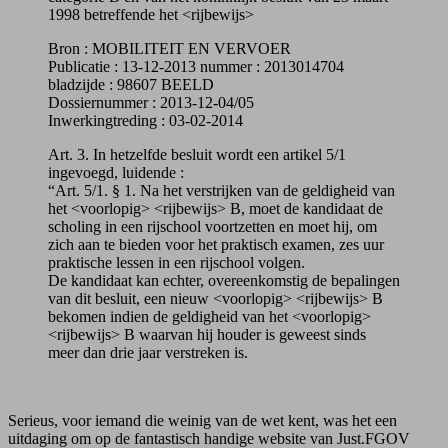
1998 betreffende het <rijbewijs>
Bron : MOBILITEIT EN VERVOER
Publicatie : 13-12-2013 nummer : 2013014704
bladzijde : 98607 BEELD
Dossiernummer : 2013-12-04/05
Inwerkingtreding : 03-02-2014
Art. 3. In hetzelfde besluit wordt een artikel 5/1
ingevoegd, luidende :
“Art. 5/1. § 1. Na het verstrijken van de geldigheid van
het <voorlopig> <rijbewijs> B, moet de kandidaat de
scholing in een rijschool voortzetten en moet hij, om
zich aan te bieden voor het praktisch examen, zes uur
praktische lessen in een rijschool volgen.
De kandidaat kan echter, overeenkomstig de bepalingen
van dit besluit, een nieuw <voorlopig> <rijbewijs> B
bekomen indien de geldigheid van het <voorlopig>
<rijbewijs> B waarvan hij houder is geweest sinds
meer dan drie jaar verstreken is.
Serieus, voor iemand die weinig van de wet kent, was het een
uitdaging om op de fantastisch handige website van Just.FGOV