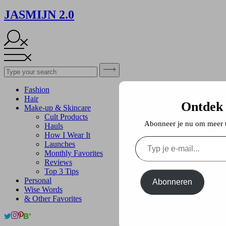
JASMIJN 2.0
Fashion
Hair
Ontdek
Make-up & Skincare
Cult Products
Abonneer je nu om meer te
Hauls
How I Wear It
Typ
Launches
je
Monthly Favorites
e-
Reviews
mail...
Top 3 Tips
Personal
Abonneren
Wise Words
& Other Favorites