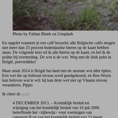
Photo by Fabian Blank on Unsplash
En opgelet wanneer je een café bezoekt: alle Belgische cafés mogen
niet meer dan 25 procent buitenlandse bieren op de kaart hebben
staan. De volgende keer tel ik alle bieren op de kaart, en bel ik de
politie bij overtreding. De wet is de wet. Weg met de Irish pubs in
België, potverdikke!
Maar sinds 2014 is België het land met de stomste wet aller tijden.
Een wet die op federaal niveau werd goedgekeurd, en Ben Weyts
kan beloven wat ie wil: hij kan deze wet niet op Vlaams niveau
veranderen. Pippo.
Ik citeer de
wet
:
4 DECEMBER 2013. – Koninklijk besluit tot
wijziging van het koninklijk besluit van 10 juli 2006
betreffende het <rijbewijs> voor voertuigen van
categorie B en van het koninklijk besluit van 23 maart